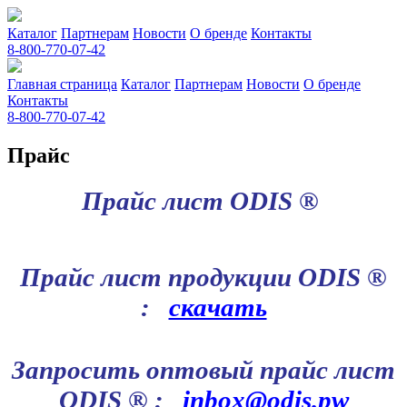
Каталог
Партнерам
Новости
О бренде
Контакты
8-800-770-07-42
Главная страница
Каталог
Партнерам
Новости
О бренде
Контакты
8-800-770-07-42
Прайс
Прайс лист ODIS ®
Прайс лист продукции
ODIS ®
:
скачать
Запросить оптовый прайс лист
ODIS ®
:
inbox@odis.pw